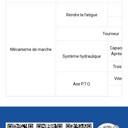
Rendre la fatigue
Tourneur
Capacité 
Mécanisme de marche
Après le 
Système hydraulique
Trois po
Vitesse
Axe P.T.O.
Tail