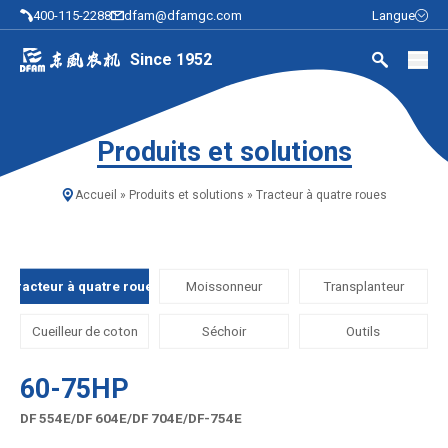
400-115-2288
dfam@dfamgc.com
Langue
Since 1952
Produits et solutions
Accueil
»
Produits et solutions
»
Tracteur à quatre roues
Tracteur à quatre roues
Moissonneur
Transplanteur
Cueilleur de coton
Séchoir
Outils
60-75HP
DF 554E/DF 604E/DF 704E/DF-754E