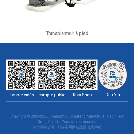
Transplanteur à pied
compte vidéo
compte public
Kuai Shou
Dou Yin
Copyright © 2024-2025 Changzhou Dongfeng Agricultural Machinery
Group Co., Ltd. Tous droits réservés
常州网络公司
：双喜
常州网站建设
免责声明