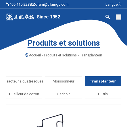
400-115-2288
dfam@dfamgc.com
Langue
Since 1952
Produits et solutions
Accueil
»
Produits et solutions
»
Transplanteur
Tracteur à quatre roues
Moissonneur
Transplanteur
Cueilleur de coton
Séchoir
Outils