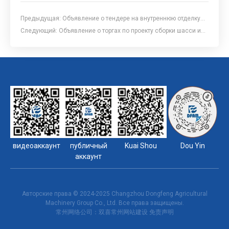
Предыдущая:
Объявление о тендере на внутреннюю отделку
кабины кабины кабины автомобиля 2104c
Следующий:
Объявление о торгах по проекту сборки шасси и
реконструкции конвейерной линии отдела уборочной техники
видеоаккаунт
публичный
Kuai Shou
Dou Yin
аккаунт
Авторские права © 2024-2025 Changzhou Dongfeng Agricultural
Machinery Group Co., Ltd. Все права защищены.
常州网络公司
：双喜
常州网站建设
免责声明