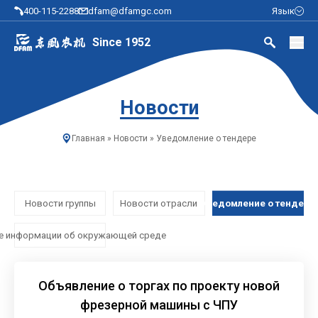
400-115-2288
dfam@dfamgc.com
Язык
Since 1952
Новости
Главная
»
Новости
»
Уведомление о тендере
Новости группы
Новости отрасли
Уведомление о тендере
е информации об окружающей среде
Объявление о торгах по проекту новой
фрезерной машины с ЧПУ