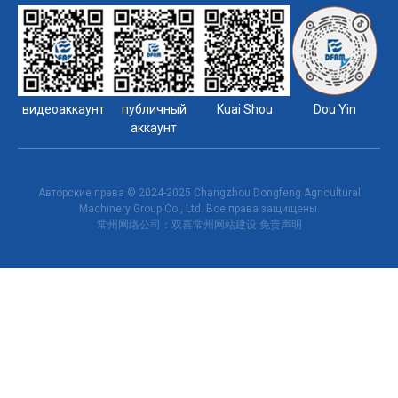
видеоаккаунт
публичный
Kuai Shou
Dou Yin
аккаунт
Авторские права © 2024-2025 Changzhou Dongfeng Agricultural
Machinery Group Co., Ltd. Все права защищены.
常州网络公司
：双喜
常州网站建设
免责声明