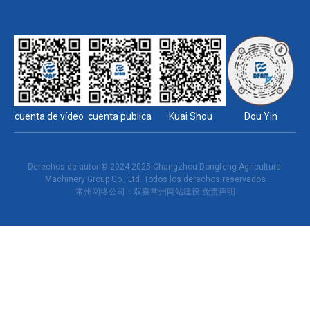
cuenta de vídeo
cuenta publica
Kuai Shou
Dou Yin
Derechos de autor © 2024-2025 Changzhou Dongfeng Agricultural
Machinery Group Co., Ltd. Todos los derechos reservados
常州网络公司
：双喜
常州网站建设
免责声明