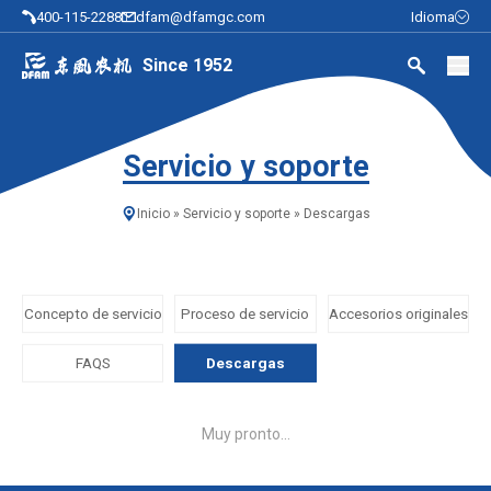
400-115-2288
dfam@dfamgc.com
Idioma
Since 1952
Servicio y soporte
Inicio
»
Servicio y soporte
»
Descargas
Concepto de servicio
Proceso de servicio
Accesorios originales
FAQS
Descargas
Muy pronto...