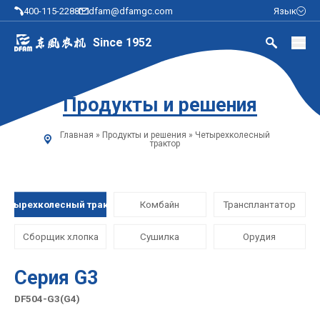
400-115-2288
dfam@dfamgc.com
Язык
Since 1952
Продукты и решения
Главная
»
Продукты и решения
»
Четырехколесный
трактор
Четырехколесный трактор
Комбайн
Трансплантатор
Сборщик хлопка
Сушилка
Орудия
Серия G3
DF504-G3(G4)