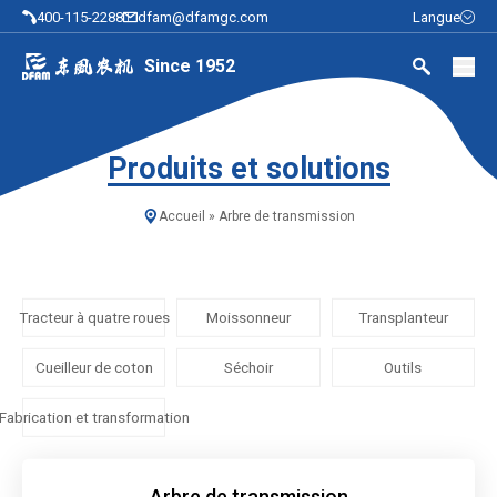
400-115-2288
dfam@dfamgc.com
Langue
Since 1952
Produits et solutions
Accueil
»
Arbre de transmission
Tracteur à quatre roues
Moissonneur
Transplanteur
Cueilleur de coton
Séchoir
Outils
Fabrication et transformation
Arbre de transmission