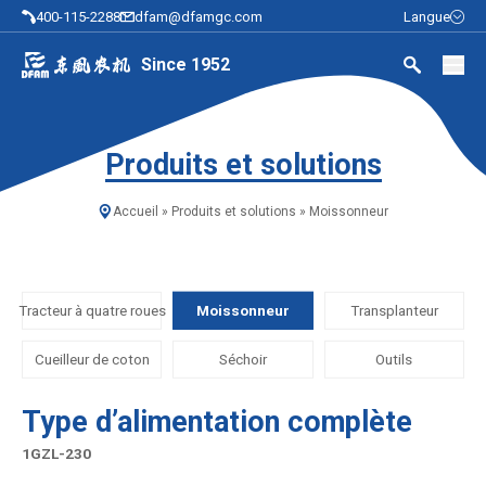
400-115-2288
dfam@dfamgc.com
Langue
Since 1952
Produits et solutions
Accueil
»
Produits et solutions
»
Moissonneur
Tracteur à quatre roues
Moissonneur
Transplanteur
Cueilleur de coton
Séchoir
Outils
Type d’alimentation complète
1GZL-230