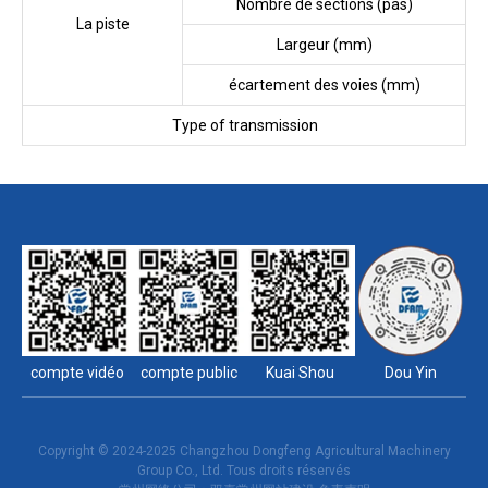
Nombre de sections (pas)
La piste
Largeur (mm)
écartement des voies (mm)
Type of transmission
T
compte vidéo
compte public
Kuai Shou
Dou Yin
Copyright © 2024-2025 Changzhou Dongfeng Agricultural Machinery
Group Co., Ltd. Tous droits réservés