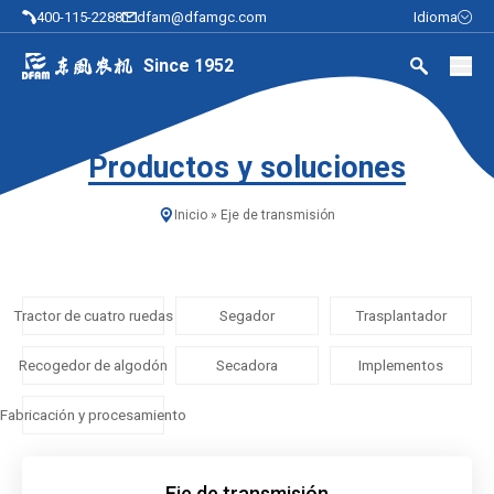
400-115-2288
dfam@dfamgc.com
Idioma
Since 1952
Productos y soluciones
Inicio
»
Eje de transmisión
Tractor de cuatro ruedas
Segador
Trasplantador
Recogedor de algodón
Secadora
Implementos
Fabricación y procesamiento
Eje de transmisión