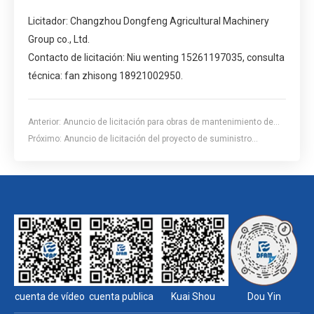
Licitador: Changzhou Dongfeng Agricultural Machinery
Group co., Ltd.
Contacto de licitación: Niu wenting 15261197035, consulta
técnica: fan zhisong 18921002950.
Anterior:
Anuncio de licitación para obras de mantenimiento de
instalaciones de alarma contra incendios
Próximo:
Anuncio de licitación del proyecto de suministro
centralizado de líquidos de la División de transporte pesado
cuenta de vídeo
cuenta publica
Kuai Shou
Dou Yin