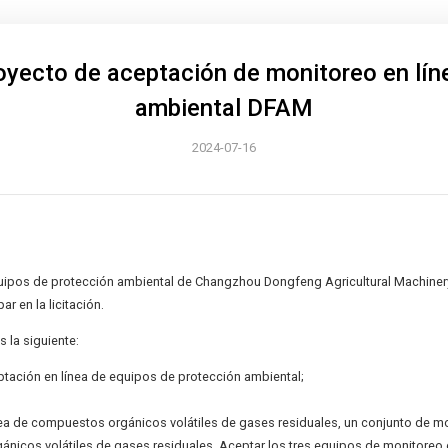
royecto de aceptación de monitoreo en lí
ambiental DFAM
2024-07-16
uipos de protección ambiental de Changzhou Dongfeng Agricultural Machinery G
r en la licitación.
s la siguiente:
ptación en línea de equipos de protección ambiental;
nea de compuestos orgánicos volátiles de gases residuales, un conjunto de mo
nicos volátiles de gases residuales. Aceptar los tres equipos de monitoreo