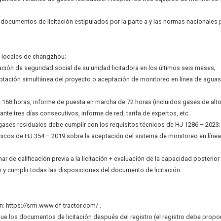
documentos de licitación estipulados por la parte a y las normas nacionales p
as locales de changzhou;
elación de seguridad social de su unidad licitadora en los últimos seis meses;
eptación simultánea del proyecto o aceptación de monitoreo en línea de aguas 
de 168 horas, informe de puesta en marcha de 72 horas (incluidos gases de alt
te tres días consecutivos, informe de red, tarifa de expertos, etc.
 gases residuales debe cumplir con los requisitos técnicos de HJ 1286 – 2023
cnicos de HJ 354 – 2019 sobre la aceptación del sistema de monitoreo en líne
ar de calificación previa a la licitación + evaluación de la capacidad posterior a
r y cumplir todas las disposiciones del documento de licitación.
n: https://srm.www.df-tractor.com/ .
ue los documentos de licitación después del registro (el registro debe proporc