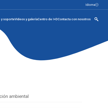
Idioma
o y soporte
Videos y galería
Centro de I+D
Contacta con nosotros
ción ambiental