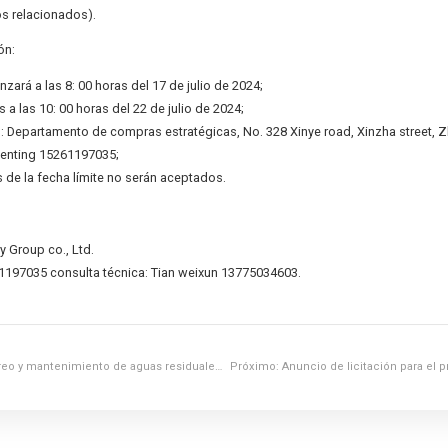
os relacionados).
ón:
zará a las 8: 00 horas del 17 de julio de 2024;
s a las 10: 00 horas del 22 de julio de 2024;
n: Departamento de compras estratégicas, No. 328 Xinye road, Xinzha street, 
 wenting 15261197035;
 de la fecha límite no serán aceptados.
 Group co., Ltd.
61197035 consulta técnica: Tian weixun 13775034603.
oreo y mantenimiento de aguas residuales
Próximo:
Anuncio de licitación para el p