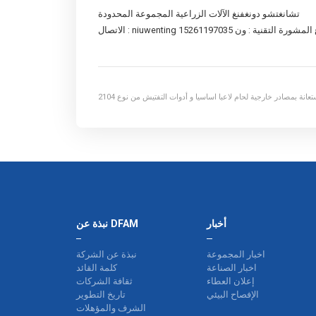
تشانغتشو دونغفنغ الآلات الزراعية المجموعة المحدودة
إشعار المناقصة على الاستعانة بمصادر خارجية لحام لاعبا اساسيا و أدوات التفتيش من نوع 2104c أجرة الإطار
الهيكلي قسم الأعمال
أخبار
نبذة عن DFAM
اخبار المجموعة
نبذة عن الشركة
اخبار الصناعة
كلمة القائد
إعلان العطاء
ثقافة الشركات
الإفصاح البيئي
تاريخ التطوير
الشرف والمؤهلات