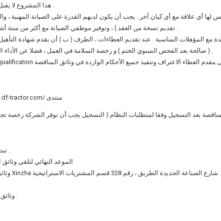
1 – هذا المشروع لا يقبل العطاء مع تاريخ من سوء التعاون للمشاركة في العطاء .
تقديم نسخة من العقد ) ، وتوفير موظفي الصيانة مع أكثر من ستة أشهر من الضمان الاجتماعي أو التأمين ضد الحوادث السجلات .
( صالحة بعد الفحص السنوي الختم ) و رخصة السلامة في العمل ، فضلا عن الأداء الرئيسي للشركة في مقاطعة جيانغسو في العامين الماضيين .
منتدى
.df-tractor.com/
1 – تبدأ في الساعة الثامنة صباحا يوم 26 حزيران / يونيه 2024 .
2 – الموعد النهائي لتلقي وثائق الع
 المناقصة تلقي الموقع : تشانغتشو منطقة برج الجرس Xinzha شارع الصناعة الجديدة الطريق ، رقم 328 قسم المشتريات الاستراتيجية .
5 – وثائق العطاءات المقدمة بعد الموعد النهائي لن تكون مقبولة .