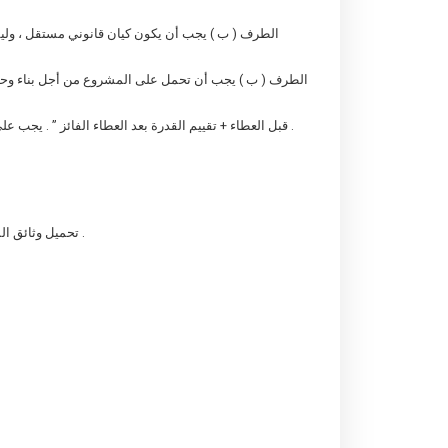
4 – تقييم مؤهلات مقدمي العطاءات من خلال طريقة ” prequalification قبل العطاء + تقييم القدرة بعد العطاء الفائز ” . يجب على مقدم العطاء الاعتراف وتنفيذ جميع الأحكام الواردة في وثائق المناقصة .
2 – تحميل وثائق المناقصة بعد التسجيل وفقا لمتطلبات النظام ( التسجيل يجب أن توفر الشركة رخصة تجارية ، شهادة فتح حساب وغيرها من الوثائق ذات الصلة ) .
3 ، وثائق