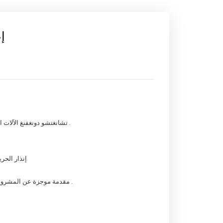
إ
تشانغتشو دونغفنغ الآلات الزراعية المجموعة المحدودة تدعو مقدمي العروض الذين يستوفون الشروط ذات الصلة للمشاركة في مناقصة مشروع صيانة مرافق إنذار الحريق .
1 ، اسم المشروع : تشانغتشو دونغفنغ الآلات الزراعي
3 . مقدمة موجزة عن المشروع : الاستعانة بمصادر خارجية الصيانة ، والصيانة ، والتفتيش الشهري والسنوي تفتيش مصنع إنذار الحريق ( انظر المرفق للاطلاع على التفاصيل ) .