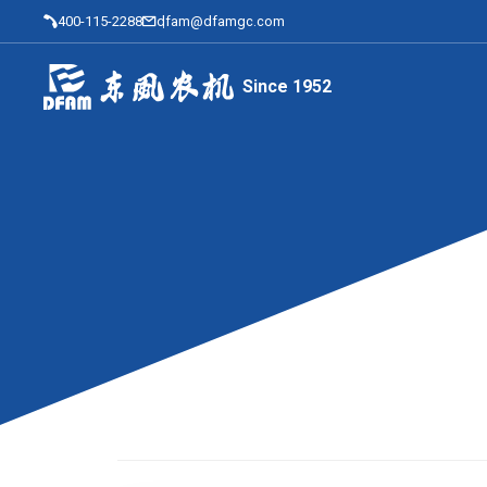
400-115-2288
dfam@dfamgc.com
Since 1952