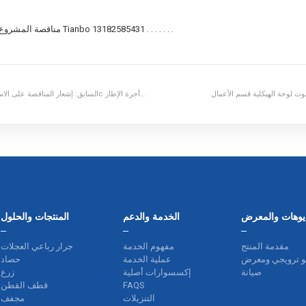
الاتصال : niuwenting 15261197035 مناقصة المشروع المشورة التقنية : ون Tianbo 13182585431 . . . . . . .
ت لوحة الهيكلية قسم الأعمال
السابق:
ديوهات والمعرض
الخدمة والدعم
المنتجات والحلول
مقدمة المنتج
مفهوم الخدمة
جرار رباعي العجلات
و ترويجي ومعرض
عملية الخدمة
حصاد
صيانة
إكسسوارات أصلية
زرع
FAQS
قطف القطن
التنزيلات
مجفف