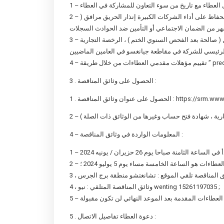
2 – الطرف ( ب ) يجب أن يكون كيان قانوني مستقل ، وليس لها أي علاقة مع أي كيان آخر . يجب أن يكون لديهم القدرة على الصيانة المهنية ، والحفاظ على أداء الشركات الكبيرة إنذار الحريق مرافق (
3 – الطرف ( ب ) يجب أن تحمل على المشروع من أجل بناء وحدة مع المؤهلات المناسبة . عند تقديم العطاءات ، الطرف ( ب ) أن يقدم شهادة التأهيل ( صالحة بعد الفحص السنوي الختم ) ، الرخصة التجارية
3 . الحصول على وثائق المناقصة :
https://srm.www
1 . الحصول على عنوان وثائق المناقصة :
4 – المعلومات الواردة في وثائق المناقصة :
طاءات هو الساعة الخامسة مساء يوم 5 يوليو 2024 ؛
4 ، وثائق المناقصة المتلقي : نيو wenting 15261197035 ;
5 . دعوة العطاء تفاصيل الاتصال :