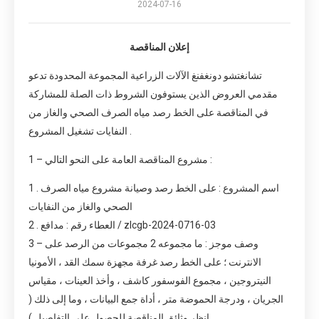
2024-07-16
إعلان المناقصة
تشانغتشو دونغفنغ الآلات الزراعية المجموعة المحدودة تدعو
مقدمي العروض الذين يستوفون الشروط ذات الصلة للمشاركة
في المناقصة على الخط رصد مياه الصرف الصحي والغاز من
النفايات تشغيل المشروع .
1 – مشروع المناقصة العامة على النحو التالي :
1 . اسم المشروع : على الخط رصد وصيانة مشروع مياه الصرف
الصحي والغاز من النفايات
2 . العطاء رقم : مدافع / zlcgb-2024-0716-03
3 – وصف موجز : ما مجموعه 2 مجموعات من الرصد على
الانترنت ؛ على الخط رصد غرفة مجهزة سمك القد ، الأمونيا
النيتروجين ، مجموع الفوسفور كاشف ، وأخذ العينات ، مقياس
الجريان ، ودرجة الحموضة متر ، أداة جمع البيانات ، وما إلى ذلك (
انظر وثائق المناقصة للحصول على التفاصيل )